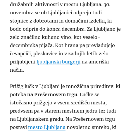
družabnih aktivnosti v mestu Ljubljana. 30.
novembra se ob Ljubljanici odprejo tudi
stojnice z dobrotami in domačimi izdelki, ki
bodo odprte do konca decembra. Za Ljubljano je
zelo značilno kuhano vino, kot veselo-
decembrska pijača. Kot hrana pa prevladujejo
čevapčiči, pleskavice in v zadnjih letih zelo
priljubljeni
ljubljanski burgerji
na ameriški
način.
Prižig lučk v Ljubljani je množična prireditev, ki
poteka
na Prešernovem trgu
. Lučke se
istočasno prižgejo v vsem središču mesta,
predvsem pa v starem mestnem jedru ter tudi
na Ljubljanskem gradu. Na Prešernovem trgu
postavi
mesto Ljubljana
novoletno smreko, ki