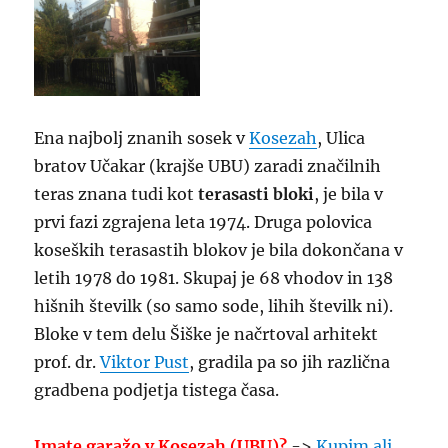
Ena najbolj znanih sosek v
Kosezah
, Ulica
bratov Učakar (krajše UBU) zaradi značilnih
teras znana tudi kot
terasasti bloki
, je bila v
prvi fazi zgrajena leta 1974. Druga polovica
koseških terasastih blokov je bila dokončana v
letih 1978 do 1981. Skupaj je 68 vhodov in 138
hišnih številk (so samo sode, lihih številk ni).
Bloke v tem delu Šiške je načrtoval arhitekt
prof. dr.
Viktor Pust
, gradila pa so jih različna
gradbena podjetja tistega časa.
Imate garažo v Kosezah (UBU)?
->
Kupim ali