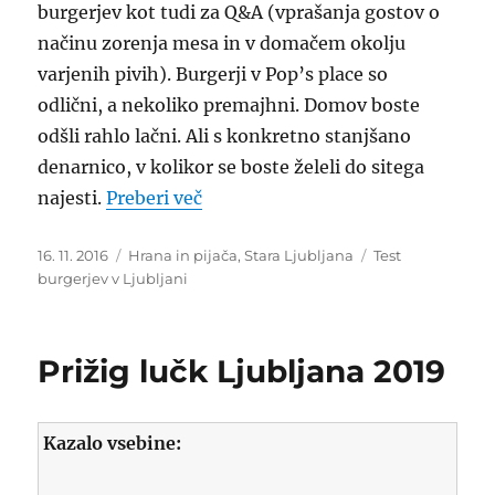
burgerjev kot tudi za Q&A (vprašanja gostov o
načinu zorenja mesa in v domačem okolju
varjenih pivih). Burgerji v Pop’s place so
odlični, a nekoliko premajhni. Domov boste
odšli rahlo lačni. Ali s konkretno stanjšano
denarnico, v kolikor se boste želeli do sitega
“Pop’s Place burgerji. Le zakaj nis
najesti.
Preberi več
Objavljeno
Kategorije
Oznake
16. 11. 2016
Hrana in pijača
,
Stara Ljubljana
Test
dne
burgerjev v Ljubljani
Prižig lučk Ljubljana 2019
Kazalo vsebine: