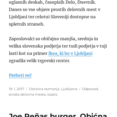
oglasnih deskah, časopisih Delo, Dnevnik.
Danes so vse objave prostih delovnih mest v
Ljubljani ter celotni Sloveniji dostopne na
spletnih straneh.
Zaposlovalci so običajno manjša, srednja in
velika slovenska podjetja ter tudi podjetja v tuji
lasti kot na primer
Ikea, ki bo v Ljubljani
zgradila velik trgovski center.
“Prosta delovna mesta v Ljubljani – razp
Preberi več
Objavljeno
Kategorije
Oznake
19. 1. 2017
Delovna razmerja
,
Ljubljana
Odpoved
,
dne
prosta delovna mesta
,
razpis
Joe Peñas burger. Obićna