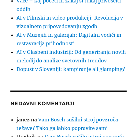
Vače – kaj početi in zakaj si tukaj privoščiti
oddih
AI v Filmski in video produkciji: Revolucija v
vizualnem pripovedovanju zgodb
AI v Muzejih in galerijah: Digitalni vodiči in
restavracija prihodnosti
AI v Glasbeni industriji: Od generiranja novih
melodij do analize svetovnih trendov
Dopust v Sloveniji: kampiranje ali glamping?
NEDAVNI KOMENTARJI
janez
na
Vam Bosch sušilni stroj povzroča
težave? Tako ga lahko popravite sami
Urednik
na
Vam Bosch sušilni stroj povzroča