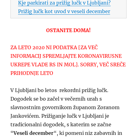
Kje parkirati za prižig lučk v Ljubljani?
Prižig lučk kot uvod v veseli december
OSTANITE DOMA!
ZA LETO 2020 NI PODATKA [ZA VEČ
INFORMACIJ SPREMLJAJTE KORONAVIRUSNE
UKREPE VLADE RS IN MOL]. SORRY, VEČ SREČE
PRIHODNJE LETO
V Ljubljani bo letos rekordni prižig lučk.
Dogodek se bo začel v večernih urah s
slavnostnim govornikom županom Zoranom
Jankovićem. Prižiganje lučk v Ljubljani je
tradicionalni dogodek, s katerim se začne
“
Veseli december
“, ki pomeni niz zabavnih in