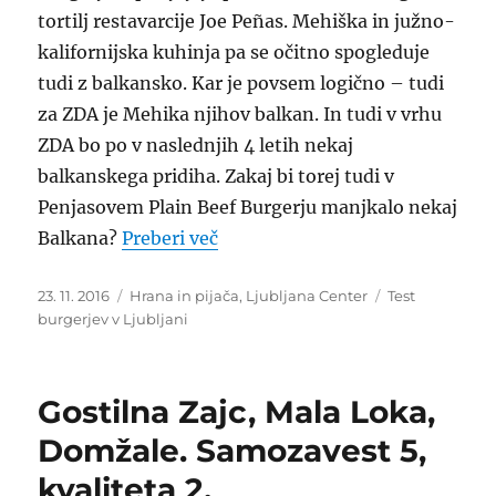
tortilj restavarcije Joe Peñas. Mehiška in južno-
kalifornijska kuhinja pa se očitno spogleduje
tudi z balkansko. Kar je povsem logično – tudi
za ZDA je Mehika njihov balkan. In tudi v vrhu
ZDA bo po v naslednjih 4 letih nekaj
balkanskega pridiha. Zakaj bi torej tudi v
Penjasovem Plain Beef Burgerju manjkalo nekaj
“Joe Peñas burger. Obićna plje
Balkana?
Preberi več
Objavljeno
Kategorije
Oznake
23. 11. 2016
Hrana in pijača
,
Ljubljana Center
Test
dne
burgerjev v Ljubljani
Gostilna Zajc, Mala Loka,
Domžale. Samozavest 5,
kvaliteta 2.