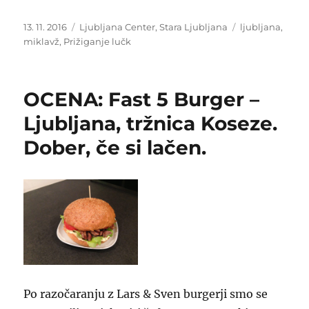
Objavljeno
Kategorije
Oznake
13. 11. 2016
Ljubljana Center
,
Stara Ljubljana
ljubljana
,
dne
miklavž
,
Prižiganje lučk
OCENA: Fast 5 Burger –
Ljubljana, tržnica Koseze.
Dober, če si lačen.
Po razočaranju z Lars & Sven burgerji smo se