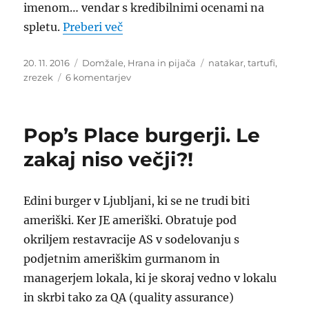
imenom… vendar s kredibilnimi ocenami na
“Gostilna Zajc, Mala Loka, Domžal
spletu.
Preberi več
Objavljeno
Kategorije
Oznake
20. 11. 2016
Domžale
,
Hrana in pijača
natakar
,
tartufi
,
dne
na
zrezek
6 komentarjev
Gostilna
Zajc,
Mala
Pop’s Place burgerji. Le
Loka,
Domžale.
zakaj niso večji?!
Samozavest
5,
kvaliteta
Edini burger v Ljubljani, ki se ne trudi biti
2.
ameriški. Ker JE ameriški. Obratuje pod
okriljem restavracije AS v sodelovanju s
podjetnim ameriškim gurmanom in
managerjem lokala, ki je skoraj vedno v lokalu
in skrbi tako za QA (quality assurance)