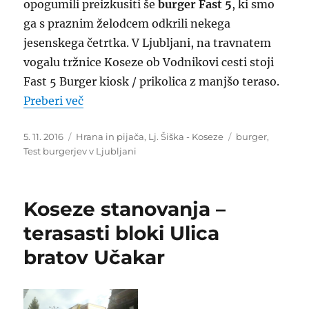
opogumili preizkusiti še
burger Fast 5
, ki smo
ga s praznim želodcem odkrili nekega
jesenskega četrtka. V Ljubljani, na travnatem
vogalu tržnice Koseze ob Vodnikovi cesti stoji
Fast 5 Burger kiosk / prikolica z manjšo teraso.
“OCENA: Fast 5 Burger – Ljubljana, tržnic
Preberi več
Objavljeno
Kategorije
Oznake
5. 11. 2016
Hrana in pijača
,
Lj. Šiška - Koseze
burger
,
dne
Test burgerjev v Ljubljani
Koseze stanovanja –
terasasti bloki Ulica
bratov Učakar