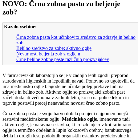
NOVO: Črna zobna pasta za beljenje
zob?
Kazalo vsebine:
Črna zobna pasta kot učinkovito sredstvo za zdravje in belino
zob
Belilno sredstvo za zobe: aktivno oglje
Nevarnosti beljenja zob z ogljem
Črne belilne zobne paste različnih proizvajalcev
V farmacevtskih laboratorjih se je v zadnjih letih zgodil preporod
starodavnih higienskih in lepotilnih navad. Ponovno so ugotovili, da
ima medicinsko oglje blagodejne učinke poleg prebave tudi na
zdravje in belino zob. Aktivno oglje so proizvajalci zobnih past
začeli dodajati večinoma v zadnjih letih, ko so na police lekarn in
trgovin postavili precej nenavadno novost: črno zobno pasto.
Črna zobna pasta je svojo barvo dobila po njeni najpomembnejši
sestavini medicinskemu oglju.
Medcinisko oglje
, imenovano tudi
aktivno oglje, je naravna sestavina, ki jo izdelujejo v kot rafinirano
oglje iz termično obdelanih lupin kokosovih orehov, bambusovega
debla in drugih lesu podobnih organskih ostankov predelovalne in