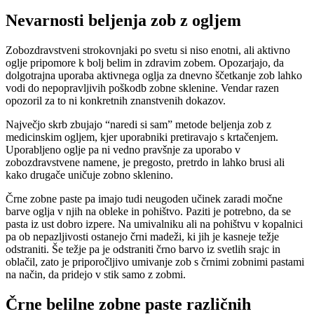
Nevarnosti beljenja zob z ogljem
Zobozdravstveni strokovnjaki po svetu si niso enotni, ali aktivno
oglje pripomore k bolj belim in zdravim zobem. Opozarjajo, da
dolgotrajna uporaba aktivnega oglja za dnevno ščetkanje zob lahko
vodi do nepopravljivih poškodb zobne sklenine. Vendar razen
opozoril za to ni konkretnih znanstvenih dokazov.
Največjo skrb zbujajo “naredi si sam” metode beljenja zob z
medicinskim ogljem, kjer uporabniki pretiravajo s krtačenjem.
Uporabljeno oglje pa ni vedno pravšnje za uporabo v
zobozdravstvene namene, je pregosto, pretrdo in lahko brusi ali
kako drugače uničuje zobno sklenino.
Črne zobne paste pa imajo tudi neugoden učinek zaradi močne
barve oglja v njih na obleke in pohištvo. Paziti je potrebno, da se
pasta iz ust dobro izpere. Na umivalniku ali na pohištvu v kopalnici
pa ob nepazljivosti ostanejo črni madeži, ki jih je kasneje težje
odstraniti. Še težje pa je odstraniti črno barvo iz svetlih srajc in
oblačil, zato je priporočljivo umivanje zob s črnimi zobnimi pastami
na način, da pridejo v stik samo z zobmi.
Črne belilne zobne paste različnih