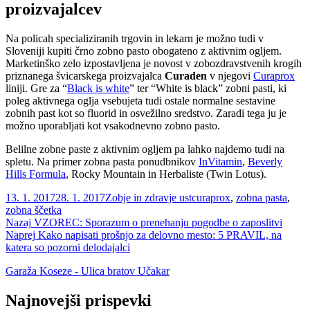
proizvajalcev
Na policah specializiranih trgovin in lekarn je možno tudi v
Sloveniji kupiti črno zobno pasto obogateno z aktivnim ogljem.
Marketinško zelo izpostavljena je novost v zobozdravstvenih krogih
priznanega švicarskega proizvajalca
Curaden
v njegovi
Curaprox
liniji. Gre za “
Black is white
” ter “White is black” zobni pasti, ki
poleg aktivnega oglja vsebujeta tudi ostale normalne sestavine
zobnih past kot so fluorid in osvežilno sredstvo. Zaradi tega ju je
možno uporabljati kot vsakodnevno zobno pasto.
Belilne zobne paste z aktivnim ogljem pa lahko najdemo tudi na
spletu. Na primer zobna pasta ponudbnikov
InVitamin
,
Beverly
Hills Formula
, Rocky Mountain in Herbaliste (Twin Lotus).
Objavljeno
Kategorije
Oznake
13. 1. 2017
28. 1. 2017
Zobje in zdravje ust
curaprox
,
zobna pasta
,
dne
zobna ščetka
Navigacija
Prejšnji
Nazaj
VZOREC: Sporazum o prenehanju pogodbe o zaposlitvi
prispevek:
Naslednji
Naprej
Kako napisati prošnjo za delovno mesto: 5 PRAVIL, na
prispevka
prispevek:
katera so pozorni delodajalci
Garaža Koseze - Ulica bratov Učakar
Najnovejši prispevki