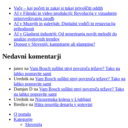
Vače – kaj početi in zakaj si tukaj privoščiti oddih
AI v Filmski in video produkciji: Revolucija v vizualnem
pripovedovanju zgodb
AI v Muzejih in galerijah: Digitalni vodiči in restavracija
prihodnosti
AI v Glasbeni industriji: Od generiranja novih melodij do
analize svetovnih trendov
Dopust v Sloveniji: kampiranje ali glamping?
Nedavni komentarji
janez
na
Vam Bosch sušilni stroj povzroča težave? Tako ga
lahko popravite sami
Urednik
na
Vam Bosch sušilni stroj povzroča težave? Tako ga
lahko popravite sami
Damjan D
na
Vam Bosch sušilni stroj povzroča težave? Tako
ga lahko popravite sami
Urednik
na
Nizozemska kolesa v Ljubljani
Bredice
na
Hitra posojila denarja v gotovini
O portalu
Kategorije
Slovenija