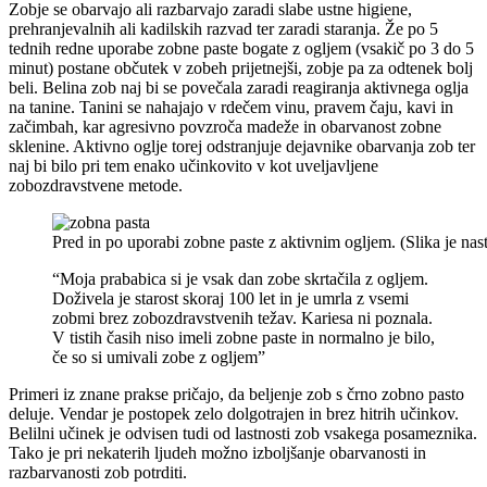
Zobje se obarvajo ali razbarvajo zaradi slabe ustne higiene,
prehranjevalnih ali kadilskih razvad ter zaradi staranja. Že po 5
tednih redne uporabe zobne paste bogate z ogljem (vsakič po 3 do 5
minut) postane občutek v zobeh prijetnejši, zobje pa za odtenek bolj
beli. Belina zob naj bi se povečala zaradi reagiranja aktivnega oglja
na tanine. Tanini se nahajajo v rdečem vinu, pravem čaju, kavi in
začimbah, kar agresivno povzroča madeže in obarvanost zobne
sklenine. Aktivno oglje torej odstranjuje dejavnike obarvanja zob ter
naj bi bilo pri tem enako učinkovito v kot uveljavljene
zobozdravstvene metode.
Pred in po uporabi zobne paste z aktivnim ogljem. (Slika je nas
“Moja prababica si je vsak dan zobe skrtačila z ogljem.
Doživela je starost skoraj 100 let in je umrla z vsemi
zobmi brez zobozdravstvenih težav. Kariesa ni poznala.
V tistih časih niso imeli zobne paste in normalno je bilo,
če so si umivali zobe z ogljem”
Primeri iz znane prakse pričajo, da beljenje zob s črno zobno pasto
deluje. Vendar je postopek zelo dolgotrajen in brez hitrih učinkov.
Belilni učinek je odvisen tudi od lastnosti zob vsakega posameznika.
Tako je pri nekaterih ljudeh možno izboljšanje obarvanosti in
razbarvanosti zob potrditi.