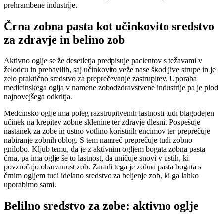
prehrambene industrije.
Črna zobna pasta kot učinkovito sredstvo
za zdravje in belino zob
Aktivno oglje se že desetletja predpisuje pacientov s težavami v
želodcu in prebavilih, saj učinkovito veže nase škodljive strupe in je
zelo praktično sredstvo za preprečevanje zastrupitev. Uporaba
medicinskega oglja v namene zobodzdravstvene industrije pa je plod
najnovejšega odkritja.
Medcinsko oglje ima poleg razstrupitvenih lastnosti tudi blagodejen
učinek na krepitev zobne sklenine ter zdravje dlesni. Pospešuje
nastanek za zobe in ustno votlino koristnih encimov ter preprečuje
nabiranje zobnih oblog. S tem namreč preprečuje tudi zobno
gnilobo. Kljub temu, da je z aktivnim ogljem bogata zobna pasta
črna, pa ima oglje še to lastnost, da uničuje snovi v ustih, ki
povzročajo obarvanost zob. Zaradi tega je zobna pasta bogata s
črnim ogljem tudi idelano sredstvo za beljenje zob, ki ga lahko
uporabimo sami.
Belilno sredstvo za zobe: aktivno oglje