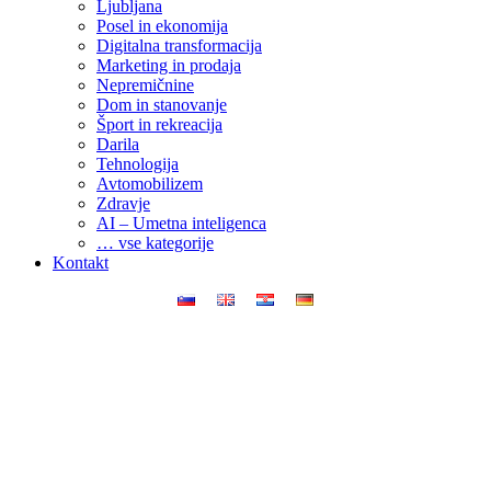
Ljubljana
Posel in ekonomija
Digitalna transformacija
Marketing in prodaja
Nepremičnine
Dom in stanovanje
Šport in rekreacija
Darila
Tehnologija
Avtomobilizem
Zdravje
AI – Umetna inteligenca
… vse kategorije
Kontakt