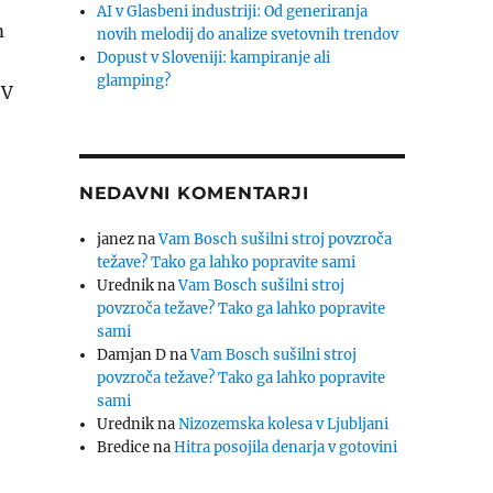
AI v Glasbeni industriji: Od generiranja
m
novih melodij do analize svetovnih trendov
Dopust v Sloveniji: kampiranje ali
glamping?
 V
NEDAVNI KOMENTARJI
janez
na
Vam Bosch sušilni stroj povzroča
težave? Tako ga lahko popravite sami
Urednik
na
Vam Bosch sušilni stroj
povzroča težave? Tako ga lahko popravite
sami
Damjan D
na
Vam Bosch sušilni stroj
povzroča težave? Tako ga lahko popravite
sami
Urednik
na
Nizozemska kolesa v Ljubljani
Bredice
na
Hitra posojila denarja v gotovini