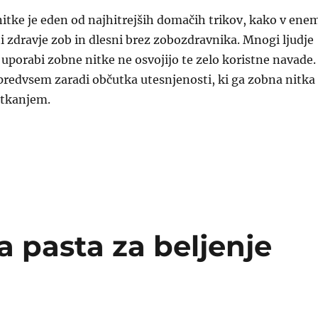
itke je eden od najhitrejših domačih trikov, kako v ene
i zdravje zob in dlesni brez zobozdravnika. Mnogi ljudje
 uporabi zobne nitke ne osvojijo te zelo koristne navade.
predvsem zaradi občutka utesnjenosti, ki ga zobna nitka
itkanjem.
e nitke za nitkanje zob”
 pasta za beljenje