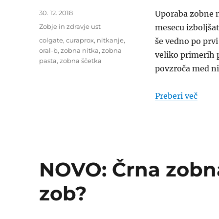
Objavljeno
30. 12. 2018
Uporaba zobne n
dne
Kategorije
Zobje in zdravje ust
mesecu izboljšat
Oznake
colgate
,
curaprox
,
nitkanje
,
še vedno po prvi
oral-b
,
zobna nitka
,
zobna
veliko primerih 
pasta
,
zobna ščetka
povzroča med n
“Zobn
Preberi več
NOVO: Črna zobna
zob?