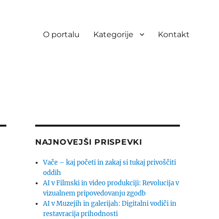
O portalu
Kategorije
Kontakt
NAJNOVEJŠI PRISPEVKI
Vače – kaj početi in zakaj si tukaj privoščiti
oddih
AI v Filmski in video produkciji: Revolucija v
vizualnem pripovedovanju zgodb
AI v Muzejih in galerijah: Digitalni vodiči in
restavracija prihodnosti