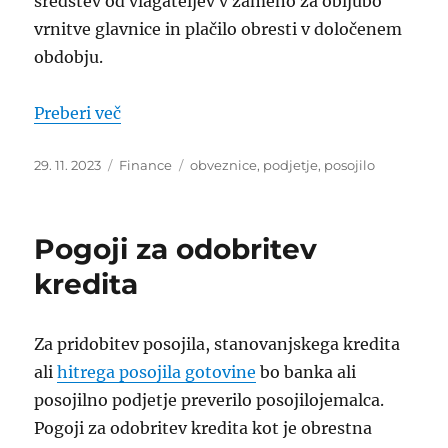
sredstev od vlagateljev v zameno za obljubo
vrnitve glavnice in plačilo obresti v določenem
obdobju.
“Izdaja obveznic s strani podjetij”
Preberi več
Objavljeno
Kategorije
Oznake
29. 11. 2023
Finance
obveznice
,
podjetje
,
posojilo
dne
Pogoji za odobritev
kredita
Za pridobitev posojila, stanovanjskega kredita
ali
hitrega posojila gotovine
bo banka ali
posojilno podjetje preverilo posojilojemalca.
Pogoji za odobritev kredita kot je obrestna