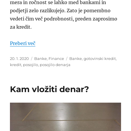
mera in ročnost se lahko med bankami in
podjetji zelo razlikujejo. Zato je pomembno
vedeti čim več podrobnosti, preden zaprosimo
za kredit.
“Pogoji za odobritev kredita”
Preberi več
Objavljeno
Kategorije
Oznake
20. 1. 2020
Banke
,
Finance
Banke
,
gotovinski kredit
,
dne
kredit
,
posojilo
,
posojilo denarja
Kam vložiti denar?