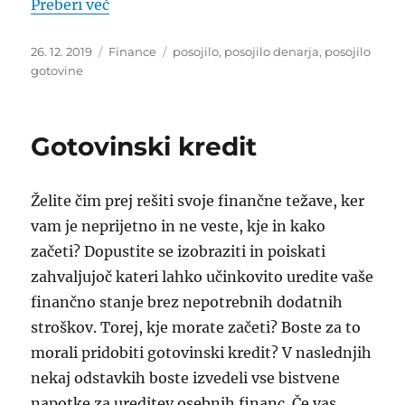
“Kam vložiti denar?”
Preberi več
Objavljeno
Kategorije
Oznake
26. 12. 2019
Finance
posojilo
,
posojilo denarja
,
posojilo
dne
gotovine
Gotovinski kredit
Želite čim prej rešiti svoje finančne težave, ker
vam je neprijetno in ne veste, kje in kako
začeti? Dopustite se izobraziti in poiskati
zahvaljujoč kateri lahko učinkovito uredite vaše
finančno stanje brez nepotrebnih dodatnih
stroškov. Torej, kje morate začeti? Boste za to
morali pridobiti gotovinski kredit? V naslednjih
nekaj odstavkih boste izvedeli vse bistvene
napotke za ureditev osebnih financ. Če vas