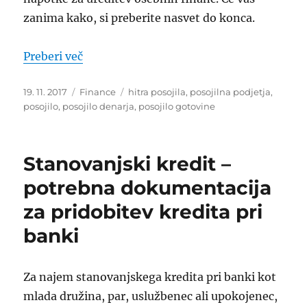
zanima kako, si preberite nasvet do konca.
“Gotovinski kredit”
Preberi več
Objavljeno
Kategorije
Oznake
19. 11. 2017
Finance
hitra posojila
,
posojilna podjetja
,
dne
posojilo
,
posojilo denarja
,
posojilo gotovine
Stanovanjski kredit –
potrebna dokumentacija
za pridobitev kredita pri
banki
Za najem stanovanjskega kredita pri banki kot
mlada družina, par, uslužbenec ali upokojenec,