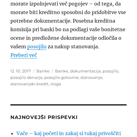
morate izpolnjevati več pogojev – od tega, da
morate biti kreditno sposobni do pridobitve vse
potrebne dokumentacije. Posebna kreditna
komisija pri banki bo na podlagi vaše bonitetne
ocene in predložene dokumentacije odločila o
vašem
posojilu
za nakup stanovanja.
“Stanovanjski kredit – potrebna dokument
Preberi več
Objavljeno
Kategorije
Oznake
12. 10. 2017
Banke
Banke
,
dokumentacija
,
posojilo
,
dne
posojilo denarja
,
posojilo gotovine
,
stanovanje
,
stanovanjski kredit
,
vloga
NAJNOVEJŠI PRISPEVKI
Vače – kaj početi in zakaj si tukaj privoščiti