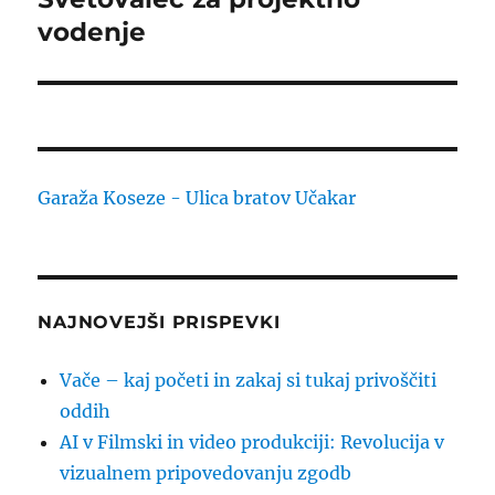
prispevek:
vodenje
Garaža Koseze - Ulica bratov Učakar
NAJNOVEJŠI PRISPEVKI
Vače – kaj početi in zakaj si tukaj privoščiti
oddih
AI v Filmski in video produkciji: Revolucija v
vizualnem pripovedovanju zgodb