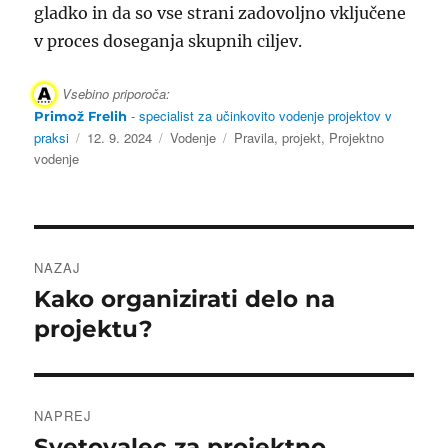
gladko in da so vse strani zadovoljno vključene
v proces doseganja skupnih ciljev.
Vsebino priporoča:
- specialist za učinkovito vodenje projektov v
Primož Frelih
Objavljeno
Kategorije
Oznake
praksi
12. 9. 2024
Vodenje
Pravila
,
projekt
,
Projektno
dne
vodenje
Navigacija
NAZAJ
prispevka
Kako organizirati delo na
Prejšnji
prispevek:
projektu?
NAPREJ
Svetovalec za projektno
Naslednji