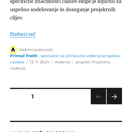
specifične značilnosti članov ekipe je ključno za
uspešno sodelovanje in doseganje projektnih
ciljev.
“Kako delati z različnimi TIPI OSEBNOST
Preberi več
Vsebino priporoča:
Primož Frelih
- specialist za učinkovito vodenje projektov
Objavljeno
Kategorije
Oznake
v praksi
13. 11. 2024
Vodenje
projekt
,
Projektno
dne
vodenje
Številčenje
STRAN
1
NAS
prispevkov
LED
NJA
STRA
N