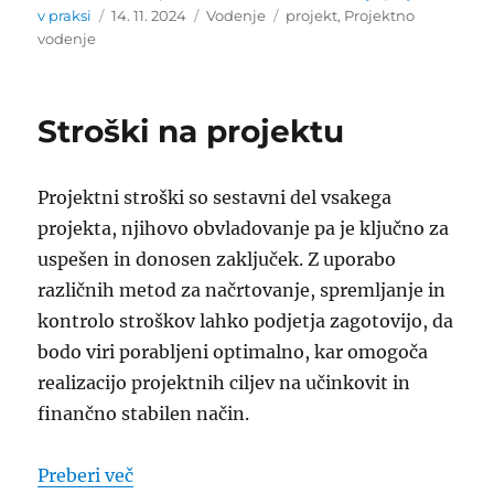
Objavljeno
Kategorije
Oznake
v praksi
14. 11. 2024
Vodenje
projekt
,
Projektno
dne
vodenje
Stroški na projektu
Projektni stroški so sestavni del vsakega
projekta, njihovo obvladovanje pa je ključno za
uspešen in donosen zaključek. Z uporabo
različnih metod za načrtovanje, spremljanje in
kontrolo stroškov lahko podjetja zagotovijo, da
bodo viri porabljeni optimalno, kar omogoča
realizacijo projektnih ciljev na učinkovit in
finančno stabilen način.
“Stroški na projektu”
Preberi več