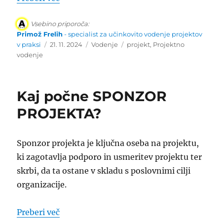
Vsebino priporoča:
Primož Frelih
- specialist za učinkovito vodenje projektov
Objavljeno
Kategorije
Oznake
v praksi
21. 11. 2024
Vodenje
projekt
,
Projektno
dne
vodenje
Kaj počne SPONZOR
PROJEKTA?
Sponzor projekta je ključna oseba na projektu,
ki zagotavlja podporo in usmeritev projektu ter
skrbi, da ta ostane v skladu s poslovnimi cilji
organizacije.
“Kaj počne SPONZOR PROJEKTA?”
Preberi več