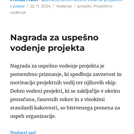
Objavljeno
Kategorije
Oznake
v praksi
22. 11. 2024
Vodenje
projekt
,
Projektno
dne
vodenje
Nagrada za uspešno
vodenje projekta
Nagrada za uspešno vodenje projekta je
pomembno priznanje, ki spodbuja zavzetost in
motivacijo projektnih vodij ter njihovih ekip.
Dobro vodeni projekti, ki se zaključijo v okviru
proračuna, časovnih rokov in z visokimi
standardi kakovosti, so bistvenega pomena za
uspeh organizacije.
“Nagrada za uspešno vodenje projekta”
Preberi več