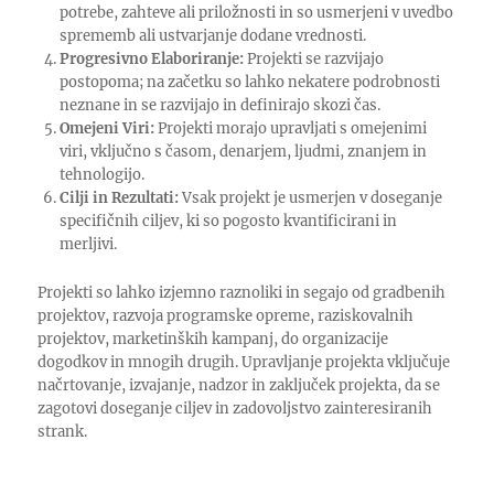
potrebe, zahteve ali priložnosti in so usmerjeni v uvedbo
sprememb ali ustvarjanje dodane vrednosti.
Progresivno Elaboriranje:
Projekti se razvijajo
postopoma; na začetku so lahko nekatere podrobnosti
neznane in se razvijajo in definirajo skozi čas.
Omejeni Viri:
Projekti morajo upravljati s omejenimi
viri, vključno s časom, denarjem, ljudmi, znanjem in
tehnologijo.
Cilji in Rezultati:
Vsak projekt je usmerjen v doseganje
specifičnih ciljev, ki so pogosto kvantificirani in
merljivi.
Projekti so lahko izjemno raznoliki in segajo od gradbenih
projektov, razvoja programske opreme, raziskovalnih
projektov, marketinških kampanj, do organizacije
dogodkov in mnogih drugih. Upravljanje projekta vključuje
načrtovanje, izvajanje, nadzor in zaključek projekta, da se
zagotovi doseganje ciljev in zadovoljstvo zainteresiranih
strank.