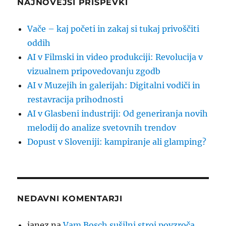
NAJNOVEJŠI PRISPEVKI
Vače – kaj početi in zakaj si tukaj privoščiti
oddih
AI v Filmski in video produkciji: Revolucija v
vizualnem pripovedovanju zgodb
AI v Muzejih in galerijah: Digitalni vodiči in
restavracija prihodnosti
AI v Glasbeni industriji: Od generiranja novih
melodij do analize svetovnih trendov
Dopust v Sloveniji: kampiranje ali glamping?
NEDAVNI KOMENTARJI
janez
na
Vam Bosch sušilni stroj povzroča