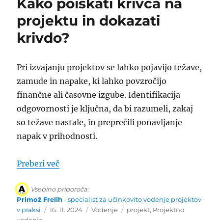
Kako poiskati krivca na
projektu in dokazati
krivdo?
Pri izvajanju projektov se lahko pojavijo težave,
zamude in napake, ki lahko povzročijo
finančne ali časovne izgube. Identifikacija
odgovornosti je ključna, da bi razumeli, zakaj
so težave nastale, in preprečili ponavljanje
napak v prihodnosti.
“Kako poiskati krivca na projektu in dok
Preberi več
Vsebino priporoča:
Primož Frelih
- specialist za učinkovito vodenje projektov
Objavljeno
Kategorije
Oznake
v praksi
16. 11. 2024
Vodenje
projekt
,
Projektno
dne
vodenje