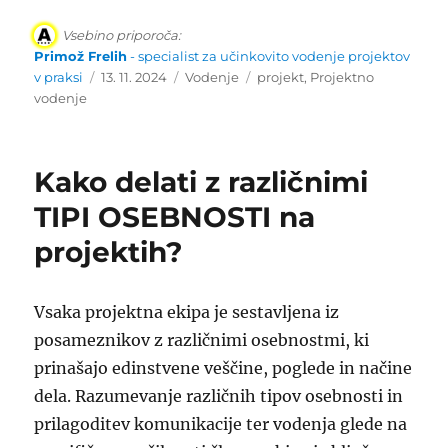
Vsebino priporoča:
Primož Frelih
- specialist za učinkovito vodenje projektov
Objavljeno
Kategorije
Oznake
v praksi
13. 11. 2024
Vodenje
projekt
,
Projektno
dne
vodenje
Kako delati z različnimi
TIPI OSEBNOSTI na
projektih?
Vsaka projektna ekipa je sestavljena iz
posameznikov z različnimi osebnostmi, ki
prinašajo edinstvene veščine, poglede in načine
dela. Razumevanje različnih tipov osebnosti in
prilagoditev komunikacije ter vodenja glede na