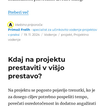
“Zakaj zamenjati člana projektne ekipe?
Preberi več
Vsebino priporoča:
Primož Frelih
- specialist za učinkovito vodenje projektov
Objavljeno
Kategorije
Oznake
v praksi
19. 11. 2024
Vodenje
projekt
,
Projektno
dne
vodenje
Kdaj na projektu
prestaviti v višjo
prestavo?
Na projektu se pogosto pojavijo trenutki, ko je
za dosego ciljev potrebno pospešiti tempo,
povečati osredotočenost in dodatno angažirati