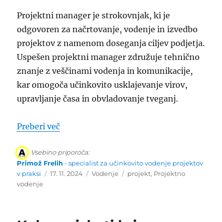
Projektni manager je strokovnjak, ki je
odgovoren za načrtovanje, vodenje in izvedbo
projektov z namenom doseganja ciljev podjetja.
Uspešen projektni manager združuje tehnično
znanje z veščinami vodenja in komunikacije,
kar omogoča učinkovito usklajevanje virov,
upravljanje časa in obvladovanje tveganj.
“Izobrazba Projektni manager”
Preberi več
Vsebino priporoča:
Primož Frelih
- specialist za učinkovito vodenje projektov
Objavljeno
Kategorije
Oznake
v praksi
17. 11. 2024
Vodenje
projekt
,
Projektno
dne
vodenje