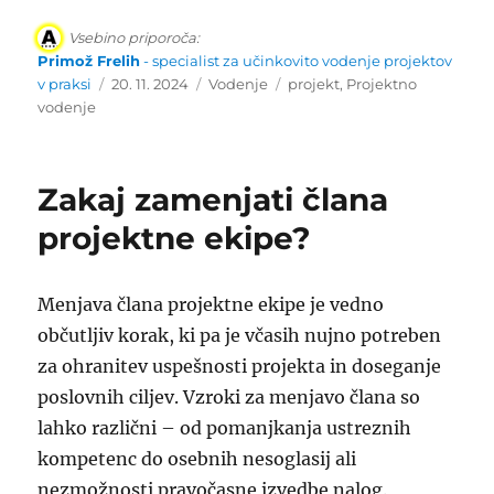
Vsebino priporoča:
Primož Frelih
- specialist za učinkovito vodenje projektov
Objavljeno
Kategorije
Oznake
v praksi
20. 11. 2024
Vodenje
projekt
,
Projektno
dne
vodenje
Zakaj zamenjati člana
projektne ekipe?
Menjava člana projektne ekipe je vedno
občutljiv korak, ki pa je včasih nujno potreben
za ohranitev uspešnosti projekta in doseganje
poslovnih ciljev. Vzroki za menjavo člana so
lahko različni – od pomanjkanja ustreznih
kompetenc do osebnih nesoglasij ali
nezmožnosti pravočasne izvedbe nalog.