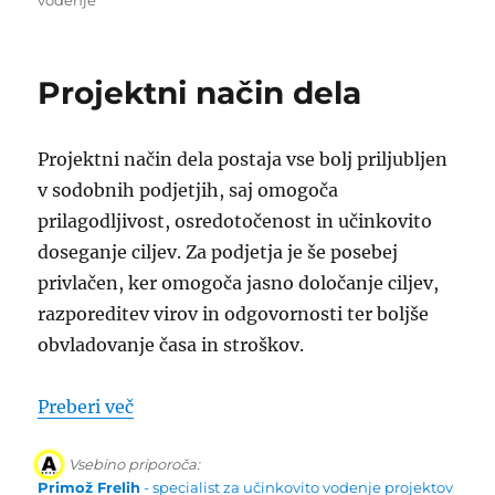
Projektni način dela
Projektni način dela postaja vse bolj priljubljen
v sodobnih podjetjih, saj omogoča
prilagodljivost, osredotočenost in učinkovito
doseganje ciljev. Za podjetja je še posebej
privlačen, ker omogoča jasno določanje ciljev,
razporeditev virov in odgovornosti ter boljše
obvladovanje časa in stroškov.
“Projektni način dela”
Preberi več
Vsebino priporoča:
Primož Frelih
- specialist za učinkovito vodenje projektov