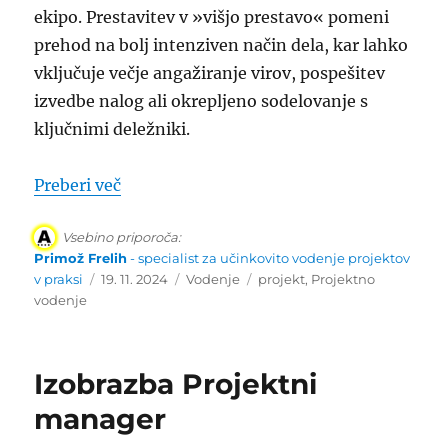
ekipo. Prestavitev v »višjo prestavo« pomeni
prehod na bolj intenziven način dela, kar lahko
vključuje večje angažiranje virov, pospešitev
izvedbe nalog ali okrepljeno sodelovanje s
ključnimi deležniki.
“Kdaj na projektu prestaviti v višjo pres
Preberi več
Vsebino priporoča:
Primož Frelih
- specialist za učinkovito vodenje projektov
Objavljeno
Kategorije
Oznake
v praksi
19. 11. 2024
Vodenje
projekt
,
Projektno
dne
vodenje
Izobrazba Projektni
manager