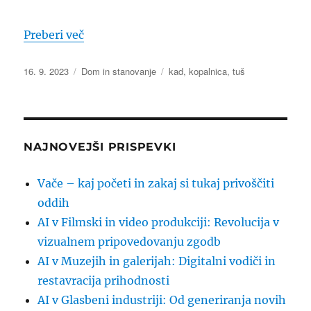
“Tuš ali banja?”
Preberi več
Objavljeno
Kategorije
Oznake
16. 9. 2023
Dom in stanovanje
kad
,
kopalnica
,
tuš
dne
NAJNOVEJŠI PRISPEVKI
Vače – kaj početi in zakaj si tukaj privoščiti
oddih
AI v Filmski in video produkciji: Revolucija v
vizualnem pripovedovanju zgodb
AI v Muzejih in galerijah: Digitalni vodiči in
restavracija prihodnosti
AI v Glasbeni industriji: Od generiranja novih