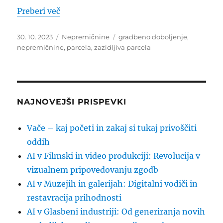
“Zazidljiva parcela”
Preberi več
Objavljeno
Kategorije
Oznake
30. 10. 2023
Nepremičnine
gradbeno doboljenje
,
dne
nepremičnine
,
parcela
,
zazidljiva parcela
NAJNOVEJŠI PRISPEVKI
Vače – kaj početi in zakaj si tukaj privoščiti
oddih
AI v Filmski in video produkciji: Revolucija v
vizualnem pripovedovanju zgodb
AI v Muzejih in galerijah: Digitalni vodiči in
restavracija prihodnosti
AI v Glasbeni industriji: Od generiranja novih