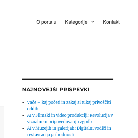
O portalu
Kategorije
Kontakt
NAJNOVEJŠI PRISPEVKI
Vače – kaj početi in zakaj si tukaj privoščiti
oddih
AI v Filmski in video produkciji: Revolucija v
vizualnem pripovedovanju zgodb
AI v Muzejih in galerijah: Digitalni vodiči in
restavracija prihodnosti