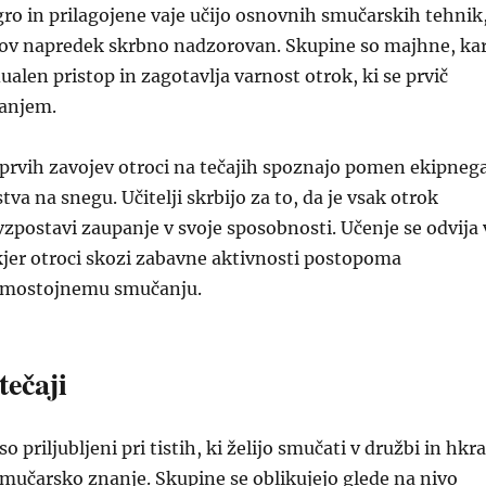
igro in prilagojene vaje učijo osnovnih smučarskih tehnik
ihov napredek skrbno nadzorovan. Skupine so majhne, ka
alen pristop in zagotavlja varnost otrok, ki se prvič
čanjem.
 prvih zavojev otroci na tečajih spoznajo pomen ekipneg
stva na snegu. Učitelji skrbijo za to, da je vsak otrok
vzpostavi zaupanje v svoje sposobnosti. Učenje se odvija 
kjer otroci skozi zabavne aktivnosti postopoma
samostojnemu smučanju.
tečaji
so priljubljeni pri tistih, ki želijo smučati v družbi in hkra
 smučarsko znanje. Skupine se oblikujejo glede na nivo