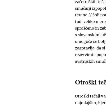
začetniških teča
smučarji izpopo
terene. V šoli po
tudi veliko mero 
sproščeno in zab
s slovenskimi uči
omogoča še bolj 
zagotavlja, da si
rezervirate popo
avstrijskih smuč
Otroški teč
Otroški tečaji v
najmlajšim, kje