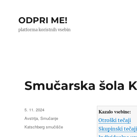
ODPRI ME!
platforma koristnih vsebin
Smučarska šola 
Objavljeno
5. 11. 2024
Kazalo vsebine:
dne
Kategorije
Avstrija
,
Smučanje
Otroški tečaji
Oznake
Katschberg smučišče
Skupinski tečaji