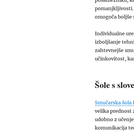
posamezniku, ka
pomanjkljivosti.
omogoča boljše r
Individualne ure 
izboljšanje tehn
zahtevnejše smuč
učinkovitost, k
Šole s slov
Smučarska šola 
velika prednost 
udobno z učenjem
komunikacija te