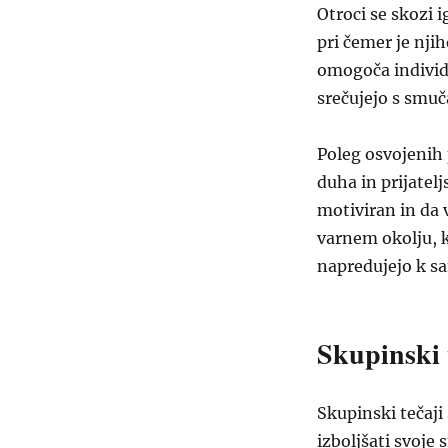
Otroci se skozi 
pri čemer je nj
omogoča individu
srečujejo s smu
Poleg osvojenih
duha in prijatelj
motiviran in da 
varnem okolju, 
napredujejo k 
Skupinski 
Skupinski tečaji 
izboljšati svoje