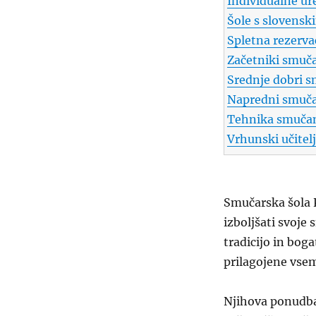
Individualne ur
Šole s slovenski
Spletna rezerva
Začetniki smuč
Srednje dobri s
Napredni smučar
Tehnika smuča
Vrhunski učitelj
Smučarska šola K
izboljšati svoje
tradicijo in bog
prilagojene vse
Njihova ponudba