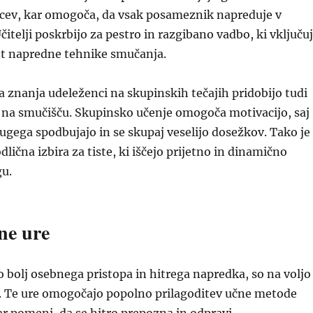
cev, kar omogoča, da vsak posameznik napreduje v
itelji poskrbijo za pestro in razgibano vadbo, ki vključu
t napredne tehnike smučanja.
 znanja udeleženci na skupinskih tečajih pridobijo tudi
 na smučišču. Skupinsko učenje omogoča motivacijo, saj
ugega spodbujajo in se skupaj veselijo dosežkov. Tako je
dlična izbira za tiste, ki iščejo prijetno in dinamično
gu.
ne ure
ijo bolj osebnega pristopa in hitrega napredka, so na voljo
e. Te ure omogočajo popolno prilagoditev učne metode