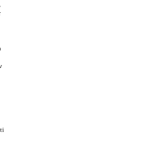
,
r
a
v
ti