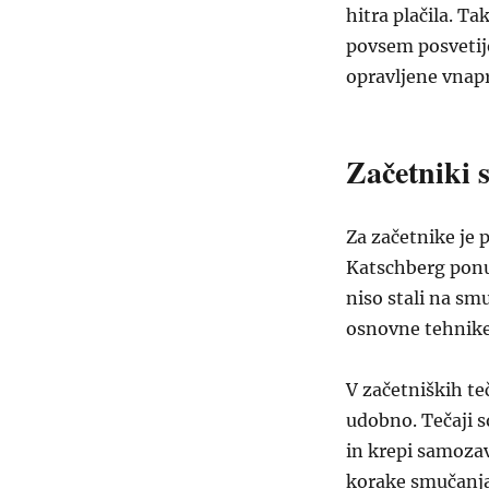
hitra plačila. Ta
povsem posvetijo
opravljene vnapr
Začetniki
Za začetnike je
Katschberg ponu
niso stali na smu
osnovne tehnike,
V začetniških te
udobno. Tečaji s
in krepi samozav
korake smučanja 