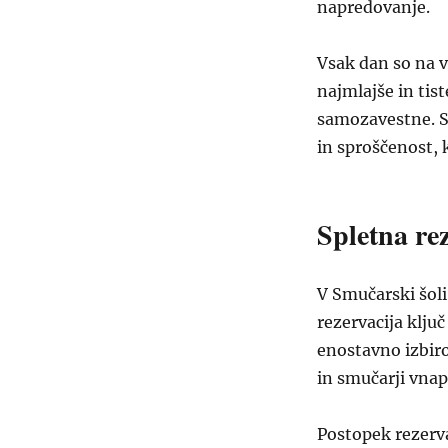
napredovanje.
Vsak dan so na v
najmlajše in tis
samozavestne. S
in sproščenost, 
Spletna re
V Smučarski šoli
rezervacija klju
enostavno izbiro
in smučarji vnap
Postopek rezerva