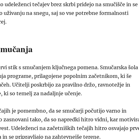
ko udeleženci tečajev brez skrbi pridejo na smučišče in se
 uživanju na snegu, saj so vse potrebne formalnosti
ej.
 smučanja
 prvi stik s smučanjem ključnega pomena. Smučarska šola
ja programe, prilagojene popolnim začetnikom, ki še
čeh. Učitelji poskrbijo za pravilno držo, ravnotežje in
 ki so temelj za nadaljnje učenje.
čajih je pomembno, da se smučarji počutijo varno in
o zasnovani tako, da so napredki hitro vidni, kar motivir
est. Udeleženci na začetniških tečajih hitro osvajajo prv
in se pripravljajo na zahtevnejše terene.