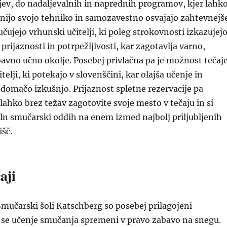
jev, do nadaljevalnih in naprednih programov, kjer lahk
lnijo svojo tehniko in samozavestno osvajajo zahtevnejš
učujejo vrhunski učitelji, ki poleg strokovnosti izkazujej
prijaznosti in potrpežljivosti, kar zagotavlja varno,
avno učno okolje. Posebej privlačna pa je možnost tečaj
telji, ki potekajo v slovenščini, kar olajša učenje in
domačo izkušnjo. Prijaznost spletne rezervacije pa
 lahko brez težav zagotovite svoje mesto v tečaju in si
ln smučarski oddih na enem izmed najbolj priljubljenih
išč.
aji
 Smučarski šoli Katschberg so posebej prilagojeni
r se učenje smučanja spremeni v pravo zabavo na snegu.