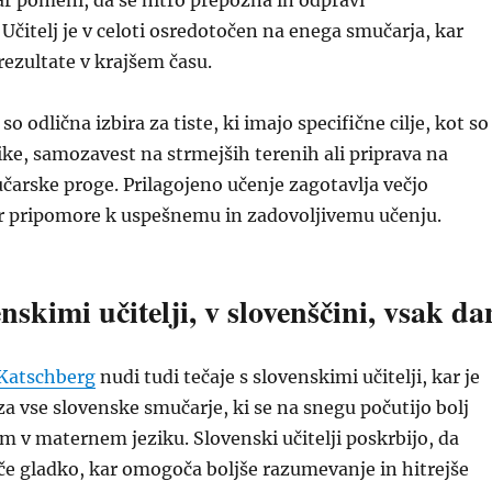
r pomeni, da se hitro prepozna in odpravi
 Učitelj je v celoti osredotočen na enega smučarja, kar
ezultate v krajšem času.
so odlična izbira za tiste, ki imajo specifične cilje, kot so
ike, samozavest na strmejših terenih ali priprava na
arske proge. Prilagojeno učenje zagotavlja večjo
ar pripomore k uspešnemu in zadovoljivemu učenju.
enskimi učitelji, v slovenščini, vsak da
Katschberg
nudi tudi tečaje s slovenskimi učitelji, kar je
za vse slovenske smučarje, ki se na snegu počutijo bolj
 v maternem jeziku. Slovenski učitelji poskrbijo, da
če gladko, kar omogoča boljše razumevanje in hitrejše