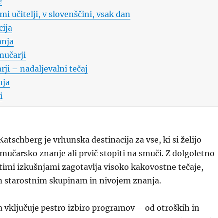
e
mi učitelji, v slovenščini, vsak dan
cija
anja
mučarji
ji – nadaljevalni tečaj
nja
i
atschberg je vrhunska destinacija za vse, ki si želijo
 smučarsko znanje ali prvič stopiti na smuči. Z dolgoletno
atimi izkušnjami zagotavlja visoko kakovostne tečaje,
m starostnim skupinam in nivojem znanja.
 vključuje pestro izbiro programov – od otroških in