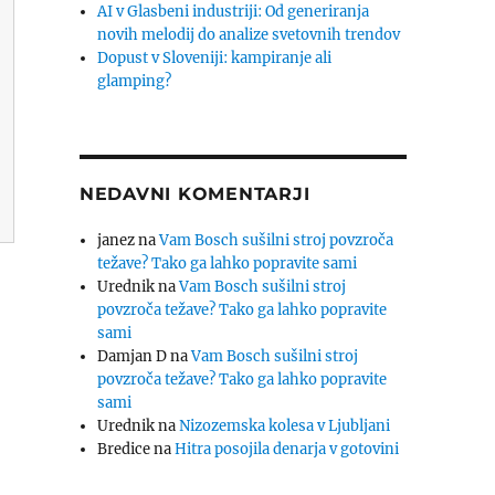
AI v Glasbeni industriji: Od generiranja
novih melodij do analize svetovnih trendov
Dopust v Sloveniji: kampiranje ali
glamping?
NEDAVNI KOMENTARJI
janez
na
Vam Bosch sušilni stroj povzroča
težave? Tako ga lahko popravite sami
Urednik
na
Vam Bosch sušilni stroj
povzroča težave? Tako ga lahko popravite
sami
Damjan D
na
Vam Bosch sušilni stroj
povzroča težave? Tako ga lahko popravite
sami
Urednik
na
Nizozemska kolesa v Ljubljani
Bredice
na
Hitra posojila denarja v gotovini