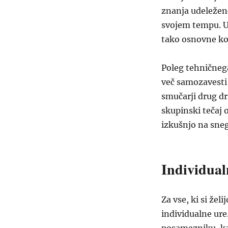
znanja udeležen
svojem tempu. Uč
tako osnovne ko
Poleg tehničnega
več samozavesti
smučarji drug dr
skupinski tečaj o
izkušnjo na sne
Individual
Za vse, ki si žel
individualne ur