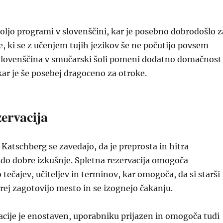
oljo programi v slovenščini, kar je posebno dobrodošlo z
te, ki se z učenjem tujih jezikov še ne počutijo povsem
lovenščina v smučarski šoli pomeni dodatno domačnost
kar je še posebej dragoceno za otroke.
zervacija
 Katschberg se zavedajo, da je preprosta in hitra
č do dobre izkušnje. Spletna rezervacija omogoča
 tečajev, učiteljev in terminov, kar omogoča, da si starši
rej zagotovijo mesto in se izognejo čakanju.
cije je enostaven, uporabniku prijazen in omogoča tudi