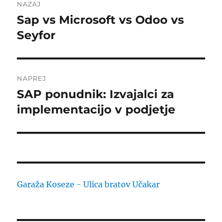
NAZAJ
prispevka
Sap vs Microsoft vs Odoo vs
Prejšnji
prispevek:
Seyfor
NAPREJ
SAP ponudnik: Izvajalci za
Naslednji
prispevek:
implementacijo v podjetje
Garaža Koseze - Ulica bratov Učakar