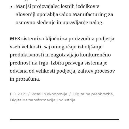
Manjši proizvajalec lesnih izdelkov v
Sloveniji uporablja Odoo Manufacturing za
osnovno sledenje in upravljanje nalog.
MES sistemi so ključni za proizvodna podjetja
vseh velikosti, saj omogočajo izboljšanje
produktivnosti in zagotavljajo konkurenčno
prednost na trgu. Izbira pravega sistema je
odvisna od velikosti podjetja, zahtev procesov
in proračuna.
Objavljeno
Kategorije
Oznake
11. 1. 2025
Posel in ekonomija
Digitalna preobrazba
,
dne
Digitalna transformacija
,
industrija
Navigacija