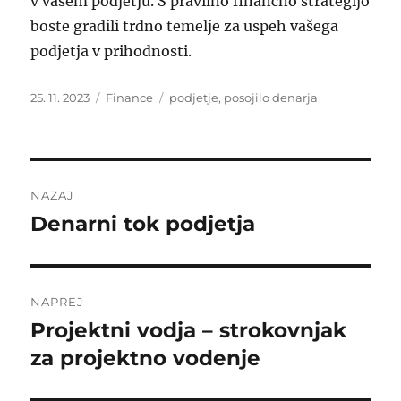
v vašem podjetju. S pravilno finančno strategijo
boste gradili trdno temelje za uspeh vašega
podjetja v prihodnosti.
Objavljeno
Kategorije
Oznake
25. 11. 2023
Finance
podjetje
,
posojilo denarja
dne
Navigacija
NAZAJ
prispevka
Denarni tok podjetja
Prejšnji
prispevek:
NAPREJ
Projektni vodja – strokovnjak
Naslednji
prispevek:
za projektno vodenje