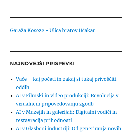
Garaža Koseze - Ulica bratov Učakar
NAJNOVEJŠI PRISPEVKI
Vače – kaj početi in zakaj si tukaj privoščiti
oddih
AI v Filmski in video produkciji: Revolucija v
vizualnem pripovedovanju zgodb
AI v Muzejih in galerijah: Digitalni vodiči in
restavracija prihodnosti
AI v Glasbeni industriji: Od generiranja novih