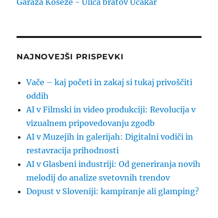
Garaža Koseze - Ulica bratov Učakar
NAJNOVEJŠI PRISPEVKI
Vače – kaj početi in zakaj si tukaj privoščiti
oddih
AI v Filmski in video produkciji: Revolucija v
vizualnem pripovedovanju zgodb
AI v Muzejih in galerijah: Digitalni vodiči in
restavracija prihodnosti
AI v Glasbeni industriji: Od generiranja novih
melodij do analize svetovnih trendov
Dopust v Sloveniji: kampiranje ali glamping?