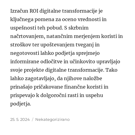
Izračun ROI digitalne transformacije je
ključnega pomena za oceno vrednosti in
uspešnosti teh pobud. S skrbnim
načrtovanjem, natančnim merjenjem koristi in
stroškov ter upoštevanjem tveganj in
negotovosti lahko podjetja sprejmejo
informirane odločitve in učinkovito upravljajo
svoje projekte digitalne transformacije. Tako
lahko zagotavljajo, da njihove naložbe
prinašajo pričakovane finančne koristi in
prispevajo k dolgoročni rasti in uspehu
podjetja.
Objavljeno
Kategorije
25. 5. 2024
Nekategorizirano
dne