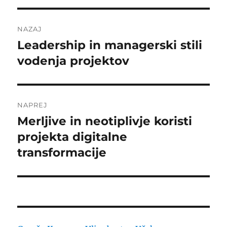
Navigacija
NAZAJ
prispevka
Leadership in managerski stili
Prejšnji
prispevek:
vodenja projektov
NAPREJ
Merljive in neotiplivje koristi
Naslednji
prispevek:
projekta digitalne
transformacije