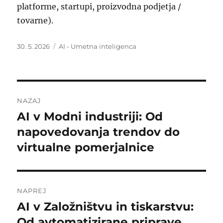
platforme, startupi, proizvodna podjetja /
tovarne).
Objavljeno
Kategorije
30. 5. 2026
AI - Umetna inteligenca
dne
Navigacija
NAZAJ
prispevka
AI v Modni industriji: Od
Prejšnji
prispevek:
napovedovanja trendov do
virtualne pomerjalnice
NAPREJ
AI v Založništvu in tiskarstvu:
Naslednji
prispevek:
Od avtomatizirane priprave