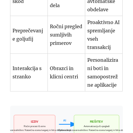
škod
avtomatske
dela
obdelave
Proaktivno AI
Ročni pregled
Preprečevanj
spremljanje
sumljivih
e goljufij
vseh
primerov
transakcij
Personalizira
Interakcija s
Obrazci in
ni boti in
stranko
klicni centri
samopostrež
ne aplikacije