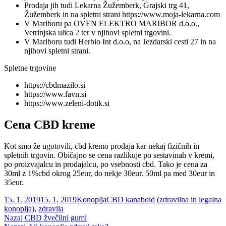
Prodaja jih tudi Lekarna Žužemberk, Grajski trg 41,
Žužemberk in na spletni strani https://www.moja-lekarna.com
V Mariboru pa OVEN ELEKTRO MARIBOR d.o.o.,
Vetrinjska ulica 2 ter v njihovi spletni trgovini.
V Mariboru tudi Herbio Int d.o.o, na Jezdarski cesti 27 in na
njihovi spletni strani.
Spletne trgovine
https://cbdmazilo.si
https://www.favn.si
https://www.zeleni-dotik.si
Cena CBD kreme
Kot smo že ugotovili, cbd kremo prodaja kar nekaj fizičnih in
spletnih trgovin. Običajno se cena razlikuje po sestavinah v kremi,
po proizvajalcu in prodajalcu, po vsebnosti cbd. Tako je cena za
30ml z 1%cbd okrog 25eur, do nekje 30eur. 50ml pa med 30eur in
35eur.
Objavljeno
Kategorije
Oznake
15. 1. 2019
15. 1. 2019
Konoplja
CBD kanaboid (zdravilna in legalna
dne
konoplja)
,
zdravila
Navigacija
Prejšnji
Nazaj
CBD žvečilni gumi