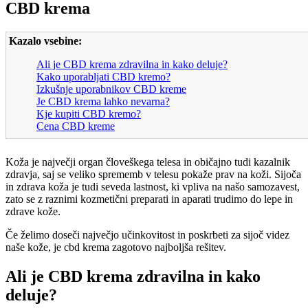
CBD krema
Kazalo vsebine:
Ali je CBD krema zdravilna in kako deluje?
Kako uporabljati CBD kremo?
Izkušnje uporabnikov CBD kreme
Je CBD krema lahko nevarna?
Kje kupiti CBD kremo?
Cena CBD kreme
Koža je največji organ človeškega telesa in običajno tudi kazalnik
zdravja, saj se veliko sprememb v telesu pokaže prav na koži. Sijoča
in zdrava koža je tudi seveda lastnost, ki vpliva na našo samozavest,
zato se z raznimi kozmetični preparati in aparati trudimo do lepe in
zdrave kože.
Če želimo doseči največjo učinkovitost in poskrbeti za sijoč videz
naše kože, je cbd krema zagotovo najboljša rešitev.
Ali je CBD krema zdravilna in kako
deluje?