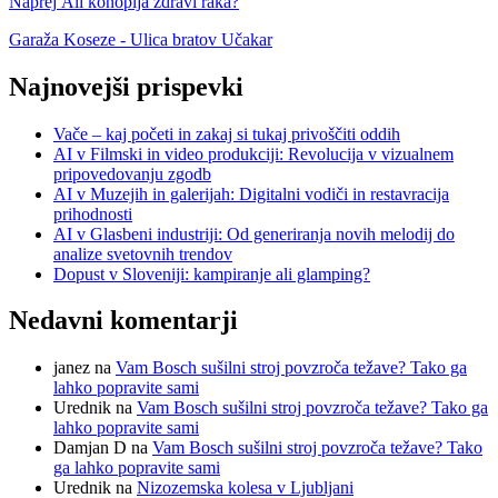
prispevek:
Naslednji
Naprej
Ali konoplja zdravi raka?
prispevka
prispevek:
Garaža Koseze - Ulica bratov Učakar
Najnovejši prispevki
Vače – kaj početi in zakaj si tukaj privoščiti oddih
AI v Filmski in video produkciji: Revolucija v vizualnem
pripovedovanju zgodb
AI v Muzejih in galerijah: Digitalni vodiči in restavracija
prihodnosti
AI v Glasbeni industriji: Od generiranja novih melodij do
analize svetovnih trendov
Dopust v Sloveniji: kampiranje ali glamping?
Nedavni komentarji
janez
na
Vam Bosch sušilni stroj povzroča težave? Tako ga
lahko popravite sami
Urednik
na
Vam Bosch sušilni stroj povzroča težave? Tako ga
lahko popravite sami
Damjan D
na
Vam Bosch sušilni stroj povzroča težave? Tako
ga lahko popravite sami
Urednik
na
Nizozemska kolesa v Ljubljani