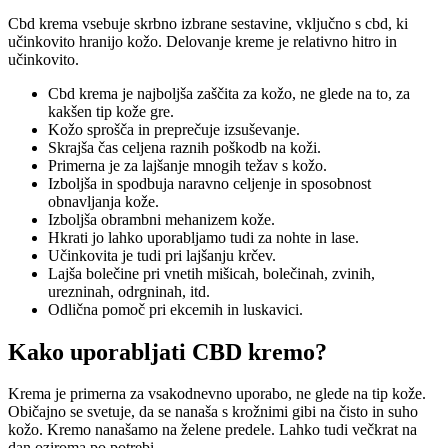
Cbd krema vsebuje skrbno izbrane sestavine, vključno s cbd, ki
učinkovito hranijo kožo. Delovanje kreme je relativno hitro in
učinkovito.
Cbd krema je najboljša zaščita za kožo, ne glede na to, za
kakšen tip kože gre.
Kožo sprošča in preprečuje izsuševanje.
Skrajša čas celjena raznih poškodb na koži.
Primerna je za lajšanje mnogih težav s kožo.
Izboljša in spodbuja naravno celjenje in sposobnost
obnavljanja kože.
Izboljša obrambni mehanizem kože.
Hkrati jo lahko uporabljamo tudi za nohte in lase.
Učinkovita je tudi pri lajšanju krčev.
Lajša bolečine pri vnetih mišicah, bolečinah, zvinih,
urezninah, odrgninah, itd.
Odlična pomoč pri ekcemih in luskavici.
Kako uporabljati CBD kremo?
Krema je primerna za vsakodnevno uporabo, ne glede na tip kože.
Običajno se svetuje, da se nanaša s krožnimi gibi na čisto in suho
kožo. Kremo nanašamo na želene predele. Lahko tudi večkrat na
dan oziroma po potrebi.