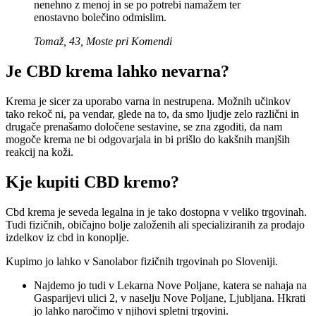
nenehno z menoj in se po potrebi namažem ter
enostavno bolečino odmislim.
Tomaž, 43, Moste pri Komendi
Je CBD krema lahko nevarna?
Krema je sicer za uporabo varna in nestrupena. Možnih učinkov
tako rekoč ni, pa vendar, glede na to, da smo ljudje zelo različni in
drugače prenašamo določene sestavine, se zna zgoditi, da nam
mogoče krema ne bi odgovarjala in bi prišlo do kakšnih manjših
reakcij na koži.
Kje kupiti CBD kremo?
Cbd krema je seveda legalna in je tako dostopna v veliko trgovinah.
Tudi fizičnih, običajno bolje založenih ali specializiranih za prodajo
izdelkov iz cbd in konoplje.
Kupimo jo lahko v Sanolabor fizičnih trgovinah po Sloveniji.
Najdemo jo tudi v Lekarna Nove Poljane, katera se nahaja na
Gasparijevi ulici 2, v naselju Nove Poljane, Ljubljana. Hkrati
jo lahko naročimo v njihovi spletni trgovini.