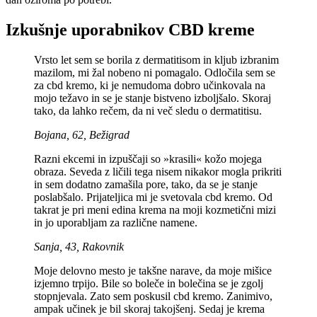
Izkušnje uporabnikov CBD kreme
Vrsto let sem se borila z dermatitisom in kljub izbranim
mazilom, mi žal nobeno ni pomagalo. Odločila sem se
za cbd kremo, ki je nemudoma dobro učinkovala na
mojo težavo in se je stanje bistveno izboljšalo. Skoraj
tako, da lahko rečem, da ni več sledu o dermatitisu.
Bojana, 62, Bežigrad
Razni ekcemi in izpuščaji so »krasili« kožo mojega
obraza. Seveda z ličili tega nisem nikakor mogla prikriti
in sem dodatno zamašila pore, tako, da se je stanje
poslabšalo. Prijateljica mi je svetovala cbd kremo. Od
takrat je pri meni edina krema na moji kozmetični mizi
in jo uporabljam za različne namene.
Sanja, 43, Rakovnik
Moje delovno mesto je takšne narave, da moje mišice
izjemno trpijo. Bile so boleče in bolečina se je zgolj
stopnjevala. Zato sem poskusil cbd kremo. Zanimivo,
ampak učinek je bil skoraj takojšenj. Sedaj je krema