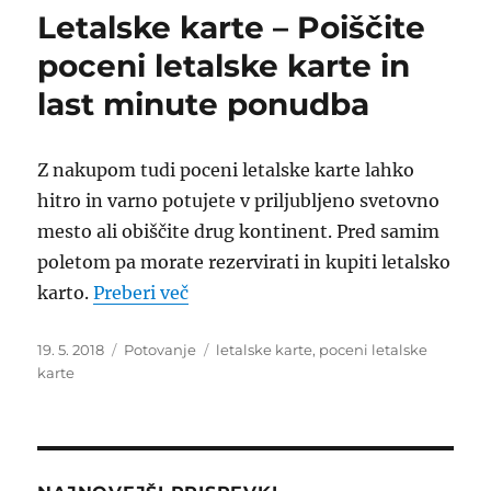
Letalske karte – Poiščite
poceni letalske karte in
last minute ponudba
Z nakupom tudi poceni letalske karte lahko
hitro in varno potujete v priljubljeno svetovno
mesto ali obiščite drug kontinent. Pred samim
poletom pa morate rezervirati in kupiti letalsko
“Letalske karte – Poiščite poceni 
karto.
Preberi več
Objavljeno
Kategorije
Oznake
19. 5. 2018
Potovanje
letalske karte
,
poceni letalske
dne
karte