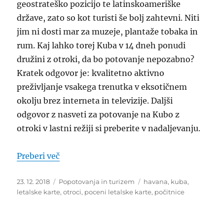
geostrateško pozicijo te latinskoameriške
države, zato so kot turisti še bolj zahtevni. Niti
jim ni dosti mar za muzeje, plantaže tobaka in
rum. Kaj lahko torej Kuba v 14 dneh ponudi
družini z otroki, da bo potovanje nepozabno?
Kratek odgovor je: kvalitetno aktivno
preživljanje vsakega trenutka v eksotičnem
okolju brez interneta in televizije. Daljši
odgovor z nasveti za potovanje na Kubo z
otroki v lastni režiji si preberite v nadaljevanju.
“Potovanje na Kubo: v lastni režiji z otro
Preberi več
Objavljeno
Kategorije
Oznake
23. 12. 2018
Popotovanja in turizem
havana
,
kuba
,
dne
letalske karte
,
otroci
,
poceni letalske karte
,
počitnice