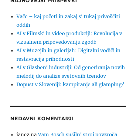
NAJNOVEJŠI PRISPEVKI
Vače – kaj početi in zakaj si tukaj privoščiti
oddih
AI v Filmski in video produkciji: Revolucija v
vizualnem pripovedovanju zgodb
AI v Muzejih in galerijah: Digitalni vodiči in
restavracija prihodnosti
AI v Glasbeni industriji: Od generiranja novih
melodij do analize svetovnih trendov
Dopust v Sloveniji: kampiranje ali glamping?
NEDAVNI KOMENTARJI
janez
na
Vam Bosch sušilni stroj povzroča