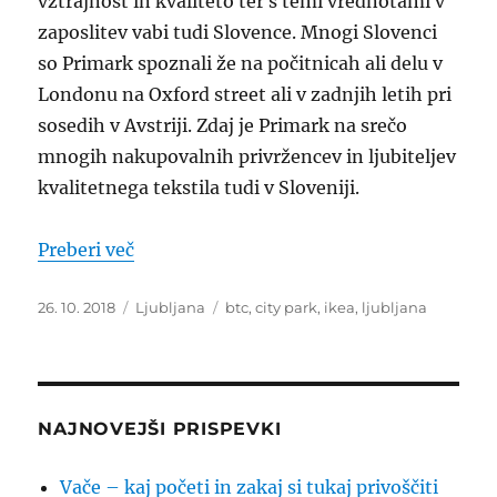
vztrajnost in kvaliteto ter s temi vrednotami v
zaposlitev vabi tudi Slovence. Mnogi Slovenci
so Primark spoznali že na počitnicah ali delu v
Londonu na Oxford street ali v zadnjih letih pri
sosedih v Avstriji. Zdaj je Primark na srečo
mnogih nakupovalnih privržencev in ljubiteljev
kvalitetnega tekstila tudi v Sloveniji.
“Primark trgovina, Ljubljana”
Preberi več
Objavljeno
Kategorije
Oznake
26. 10. 2018
Ljubljana
btc
,
city park
,
ikea
,
ljubljana
dne
NAJNOVEJŠI PRISPEVKI
Vače – kaj početi in zakaj si tukaj privoščiti