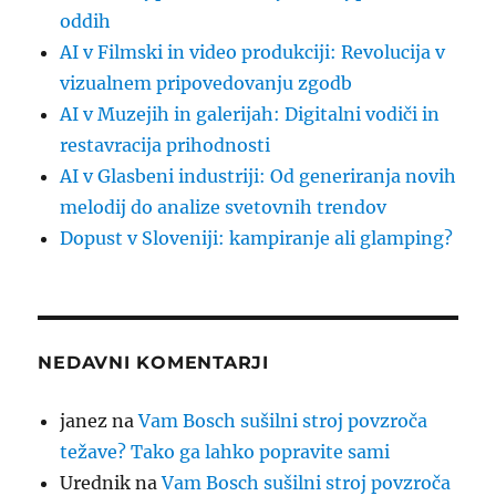
oddih
AI v Filmski in video produkciji: Revolucija v
vizualnem pripovedovanju zgodb
AI v Muzejih in galerijah: Digitalni vodiči in
restavracija prihodnosti
AI v Glasbeni industriji: Od generiranja novih
melodij do analize svetovnih trendov
Dopust v Sloveniji: kampiranje ali glamping?
NEDAVNI KOMENTARJI
janez
na
Vam Bosch sušilni stroj povzroča
težave? Tako ga lahko popravite sami
Urednik
na
Vam Bosch sušilni stroj povzroča