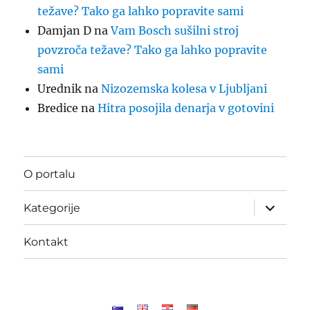
težave? Tako ga lahko popravite sami
Damjan D
na
Vam Bosch sušilni stroj
povzroča težave? Tako ga lahko popravite
sami
Urednik
na
Nizozemska kolesa v Ljubljani
Bredice
na
Hitra posojila denarja v gotovini
O portalu
Odpri
Kategorije
podmeni
Kontakt