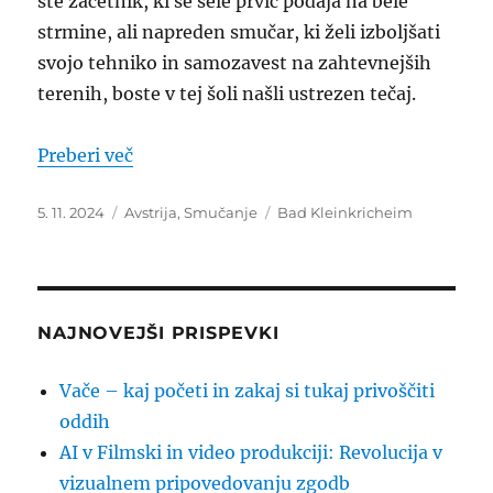
ste začetnik, ki se šele prvič podaja na bele
strmine, ali napreden smučar, ki želi izboljšati
svojo tehniko in samozavest na zahtevnejših
terenih, boste v tej šoli našli ustrezen tečaj.
“Šola smučanja Bad Kleinkircheim”
Preberi več
Objavljeno
Kategorije
Oznake
5. 11. 2024
Avstrija
,
Smučanje
Bad Kleinkricheim
dne
NAJNOVEJŠI PRISPEVKI
Vače – kaj početi in zakaj si tukaj privoščiti
oddih
AI v Filmski in video produkciji: Revolucija v
vizualnem pripovedovanju zgodb