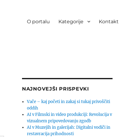
O portalu
Kategorije
Kontakt
NAJNOVEJŠI PRISPEVKI
Vače – kaj početi in zakaj si tukaj privoščiti
oddih
AI v Filmski in video produkciji: Revolucija v
vizualnem pripovedovanju zgodb
AI v Muzejih in galerijah: Digitalni vodiči in
restavracija prihodnosti