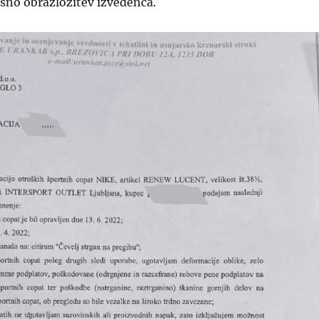
isno obrazložitev izvedenca.