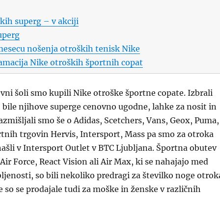
kih superg – v akciji
uperg
mesecu nošenja otroških tenisk Nike
macija Nike otroških športnih copat
vni šoli smo kupili Nike otroške športne copate. Izbrali
 bile njihove superge cenovno ugodne, lahke za nosit in
Razmišljali smo še o Adidas, Scetchers, Vans, Geox, Puma,
tnih trgovin Hervis, Intersport, Mass pa smo za otroka
našli v Intersport Outlet v BTC Ljubljana. Športna obutev
Air Force, React Vision ali Air Max, ki se nahajajo med
ljenosti, so bili nekoliko predragi za številko noge otrok
so se prodajale tudi za moške in ženske v različnih