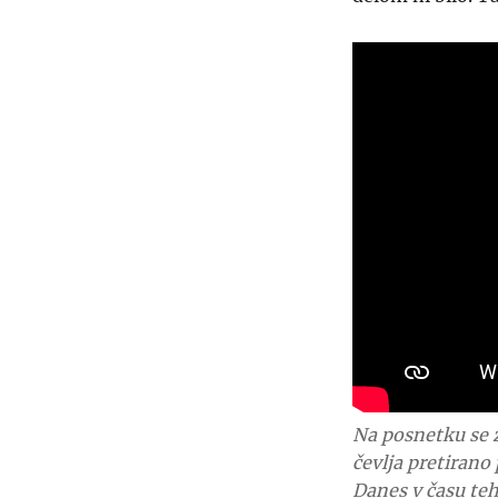
Na posnetku se ž
čevlja pretirano
Danes v času teh