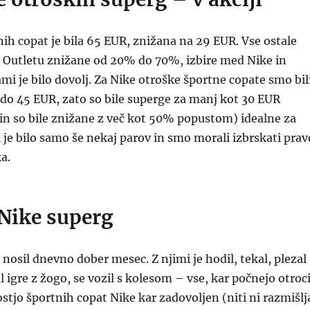
ih copat je bila 65 EUR, znižana na 29 EUR. Vse ostale
v Outletu znižane od 20% do 70%, izbire med Nike in
i je bilo dovolj. Za Nike otroške športne copate smo bil
i do 45 EUR, zato so bile superge za manj kot 30 EUR
ja in so bile znižane z več kot 50% popustom) idealne za
 je bilo samo še nekaj parov in smo morali izbrskati prav
a.
Nike superg
 nosil dnevno dober mesec. Z njimi je hodil, tekal, plezal
l igre z žogo, se vozil s kolesom – vse, kar počnejo otroc
ostjo športnih copat Nike kar zadovoljen (niti ni razmišlj