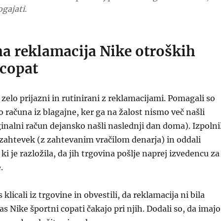
gajati.
a reklamacija Nike otroških
 copat
i zelo prijazni in rutinirani z reklamacijami. Pomagali so
o računa iz blagajne, ker ga na žalost nismo več našli
inalni račun dejansko našli naslednji dan doma). Izpolnil
zahtevek (z zahtevanim vračilom denarja) in oddali
ki je razložila, da jih trgovina pošlje naprej izvedencu za
.
 klicali iz trgovine in obvestili, da reklamacija ni bila
s Nike športni copati čakajo pri njih. Dodali so, da imajo