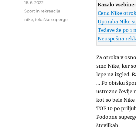
Objavljeno
16. 6. 2022
Kazalo vsebine:
dne
Kategorije
Šport in rekreacija
Cena Nike otroš
Oznake
nike
,
tekaške superge
Uporaba Nike s
Težave že po 1 
Neuspešna rekla
Za otroka v osno
smo Nike, ker so
lepe na izgled. 
… Po obisku špor
ustrezne čevlje 
kot so bele Nike 
TOP 10 po priljub
Podobne superge 
številkah.