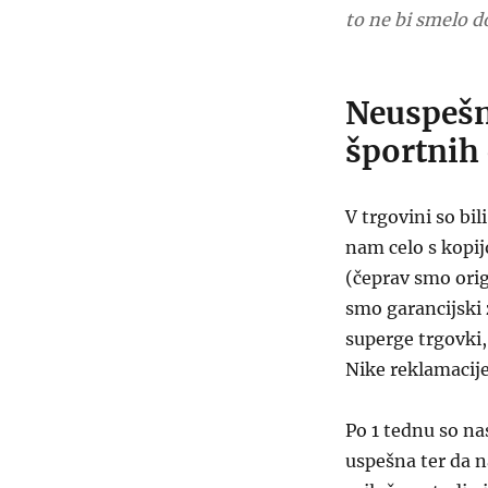
to ne bi smelo do
Neuspešn
športnih
V trgovini so bil
nam celo s kopij
(čeprav smo orig
smo garancijski 
superge trgovki, 
Nike reklamacije
Po 1 tednu so nas
uspešna ter da na