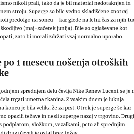
ismo nikoli prali, tako da je bil material nedotaknjen in
nem stroju. Superge so bile vedno skladiščene znotraj
koli predolgo na soncu – kar glede na letni čas za njih tu
č škodljivo (maj-začetek junija). Bile so oglaševane kot
copati, zato bi morali zdržati vsaj normalno uporabo.
e po 1 mesecu nošenja otroških
ke
godnjem sprednjem delu čevlja Nike Renew Lucent se je 
ičela trgati umetna tkanina. Z vsakim dnem je luknja
na koncu je bila velika že za prst. Otrok je superge še kar
smo opazili težave in nesli superge nazaj v trgovino. Drug
 s podplatom, vložkom, vezalkami, peto ali sprednjim
di drugi čevelj je ostal brez težav.