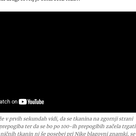
e v prvih sekundah vidi, da se tkanina na zgornji strani
 prepogiba ter da se bo po 100-ih prepogibih začela trgati
ničnih tkanin ni še posebej pri Nike blagovni znamki, se