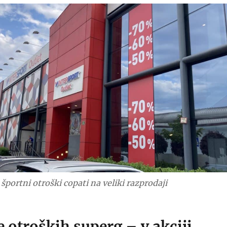
športni otroški copati na veliki razprodaji
 otroških superg – v akciji