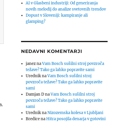
AI v Glasbeni industriji: Od generiranja
novih melodij do analize svetovnih trendov
Dopust v Sloveniji: kampiranje ali
glamping?
NEDAVNI KOMENTARJI
janez
na
Vam Bosch sušilni stroj povzroča
težave? Tako ga lahko popravite sami
Urednik
na
Vam Bosch sušilni stroj
povzroča težave? Tako ga lahko popravite
sami
Damjan D
na
Vam Bosch sušilni stroj
povzroča težave? Tako ga lahko popravite
a.
sami
Urednik
na
Nizozemska kolesa v Ljubljani
Bredice
na
Hitra posojila denarja v gotovini