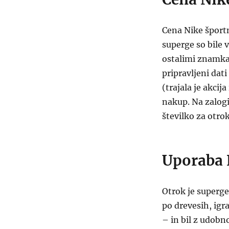
Cena Nike športn
superge so bile 
ostalimi znamkam
pripravljeni dat
(trajala je akci
nakup. Na zalogi
številko za otrok
Uporaba 
Otrok je superge
po drevesih, igra
– in bil z udobn