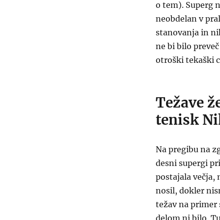
o tem). Superg n
neobdelan v pral
stanovanja in ni
ne bi bilo preve
otroški tekaški 
Težave ž
tenisk Ni
Na pregibu na z
desni supergi pr
postajala večja, 
nosil, dokler ni
težav na primer
delom ni bilo. Tu