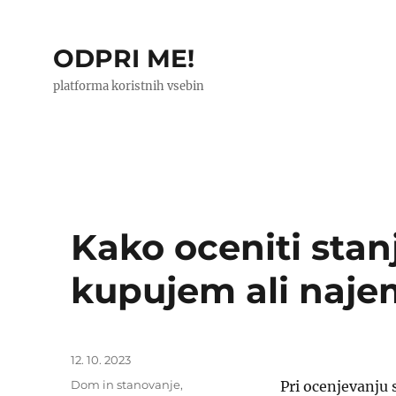
ODPRI ME!
platforma koristnih vsebin
Kako oceniti stan
kupujem ali naj
Objavljeno
12. 10. 2023
dne
Kategorije
Dom in stanovanje
,
Pri ocenjevanju