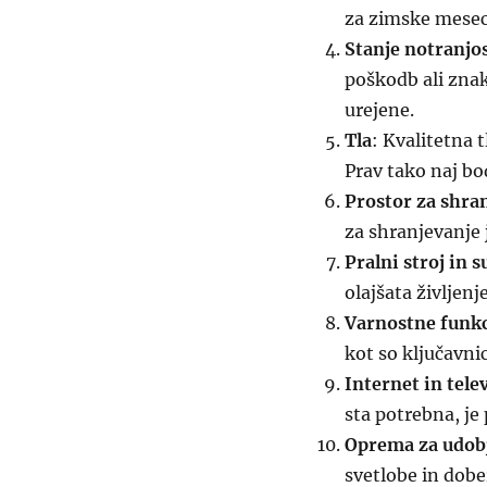
za zimske mesec
Stanje notranjos
poškodb ali znak
urejene.
Tla
: Kvalitetna t
Prav tako naj bo
Prostor za shra
za shranjevanje 
Pralni stroj in s
olajšata življenj
Varnostne funkc
kot so ključavni
Internet in telev
sta potrebna, j
Oprema za udob
svetlobe in dobe