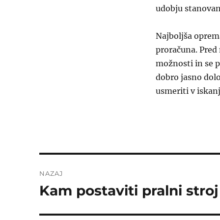
udobju stanovan
Najboljša oprema
proračuna. Pred 
možnosti in se pr
dobro jasno dolo
usmeriti v iskanj
Navigacija
NAZAJ
prispevka
Kam postaviti pralni stroj
Prejšnji
prispevek: