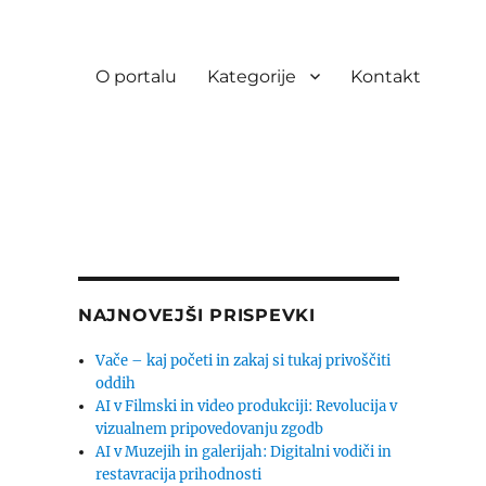
O portalu
Kategorije
Kontakt
NAJNOVEJŠI PRISPEVKI
Vače – kaj početi in zakaj si tukaj privoščiti
oddih
AI v Filmski in video produkciji: Revolucija v
vizualnem pripovedovanju zgodb
AI v Muzejih in galerijah: Digitalni vodiči in
restavracija prihodnosti