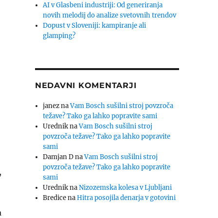
AI v Glasbeni industriji: Od generiranja
novih melodij do analize svetovnih trendov
Dopust v Sloveniji: kampiranje ali
glamping?
NEDAVNI KOMENTARJI
janez
na
Vam Bosch sušilni stroj povzroča
težave? Tako ga lahko popravite sami
Urednik
na
Vam Bosch sušilni stroj
povzroča težave? Tako ga lahko popravite
sami
Damjan D
na
Vam Bosch sušilni stroj
povzroča težave? Tako ga lahko popravite
,
sami
Urednik
na
Nizozemska kolesa v Ljubljani
Bredice
na
Hitra posojila denarja v gotovini
a