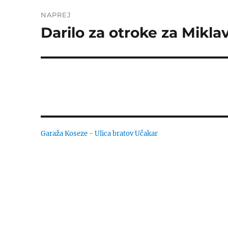
NAPREJ
Darilo za otroke za Mikla
Naslednji
prispevek:
Garaža Koseze - Ulica bratov Učakar