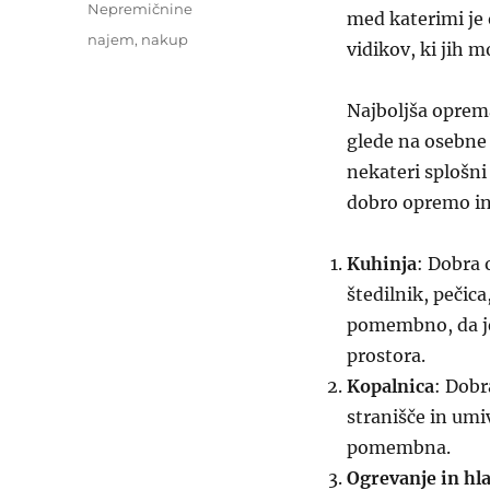
Nepremičnine
med katerimi je
Oznake
najem
,
nakup
vidikov, ki jih 
Najboljša oprema
glede na osebne 
nekateri splošni 
dobro opremo in
Kuhinja
: Dobra 
štedilnik, pečica
pomembno, da je
prostora.
Kopalnica
: Dobr
stranišče in umi
pomembna.
Ogrevanje in hla