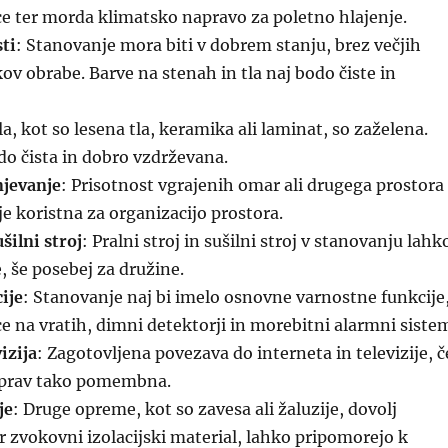
e ter morda klimatsko napravo za poletno hlajenje.
ti
: Stanovanje mora biti v dobrem stanju, brez večjih
ov obrabe. Barve na stenah in tla naj bodo čiste in
la, kot so lesena tla, keramika ali laminat, so zaželena.
do čista in dobro vzdrževana.
njevanje
: Prisotnost vgrajenih omar ali drugega prostora
je koristna za organizacijo prostora.
ušilni stroj
: Pralni stroj in sušilni stroj v stanovanju lahk
e, še posebej za družine.
ije
: Stanovanje naj bi imelo osnovne varnostne funkcije
ce na vratih, dimni detektorji in morebitni alarmni siste
izija
: Zagotovljena povezava do interneta in televizije, č
e prav tako pomembna.
je
: Druge opreme, kot so zavesa ali žaluzije, dovolj
r zvokovni izolacijski material, lahko pripomorejo k